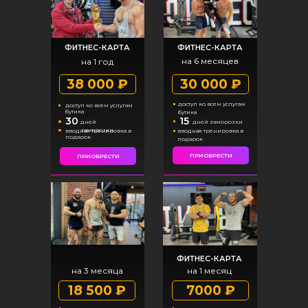
ФИТНЕС-КАРТА
ФИТНЕС-КАРТА
на 6 месяцев
на 1 год
38 000 ₽
30 000 ₽
доступ ко всем услугам
доступ ко всем услугам
бутика
бутика
30
15
дней
дней заморозки
заморозки
вводная тренировка в
вводная тренировка в
подарок
подарок
ПРИОБРЕСТИ
ПРИОБРЕСТИ
ФИТНЕС-КАРТА
на 3 месяца
на 1 месяц
18 500 ₽
7000 ₽