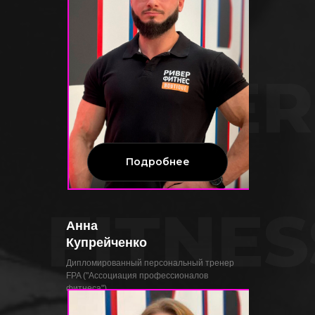
RIVER
Подробнее
FITNES
Анна
Купрейченко
Дипломированный персональный тренер
FPA ("Ассоциация профессионалов
фитнеса")