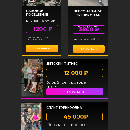
РАЗОВОЕ
ПЕРСОНАЛЬНАЯ
ПОСЕЩЕНИЕ
ТРЕНИРОВКА
в течение суток
1
посещение
1200 ₽
3800 ₽
неограниченное
длительность 60 минут
по времени
ПРИОБРЕСТИ
ПРИОБРЕСТИ
ДЕТСКИЙ ФИТНЕС
12 000 ₽
блок 8 тренировок в
группе
ПРИОБРЕСТИ
СПЛИТ ТРЕНИРОВКА
45 000₽
блок 10 тренировок