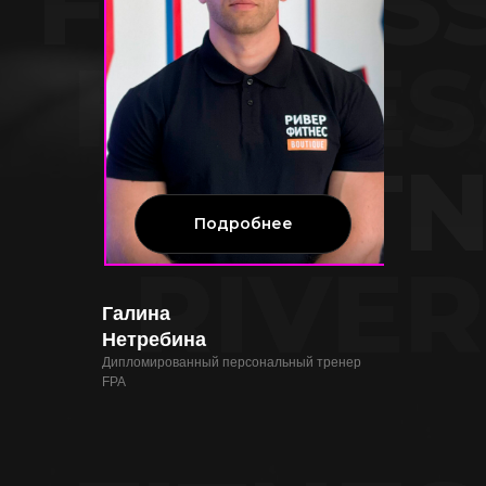
FITNES
FITNES
FIT
Подробнее
RIVER
Галина
Нетребина
Дипломированный персональный тренер
FPA