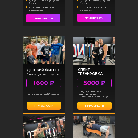
доступ ко всем услугам
доступ ко всем услугам
бутика
бутика
вводная тренировка
вводная тренировка
в подарок
в подарок
ПРИОБРЕСТИ
ПРИОБРЕСТИ
СПЛИТ
ДЕТСКИЙ ФИТНЕС
ТРЕНИРОВКА
1 посещение в группе
1 посещение
1600 ₽
5000 ₽
для двух человек
длительность 60 минут
одновременно
длительность 60 минут
ПРИОБРЕСТИ
ПРИОБРЕСТИ